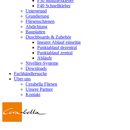
F30 Multiflexkleber
F40 Schnellkleber
Untergrund
Grundierung
Fliesenschienen
Abdichtung
Bauplatten
Duschboards & Zubehör
linearer Ablauf einseitig
Punktablauf dezentral
Punktablauf zentral
Abläufe
Nivellier-Systeme
Downloads
Fachhändlersuche
Über uns
Cerabella Fliesen
Unsere Partner
Kontakt