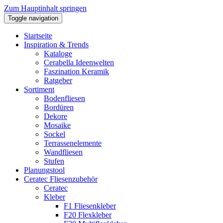
Zum Hauptinhalt springen
Toggle navigation
Startseite
Inspiration & Trends
Kataloge
Cerabella Ideenwelten
Faszination Keramik
Ratgeber
Sortiment
Bodenfliesen
Bordüren
Dekore
Mosaike
Sockel
Terrassenelemente
Wandfliesen
Stufen
Planungstool
Ceratec Fliesenzubehör
Ceratec
Kleber
F1 Fliesenkleber
F20 Flexkleber