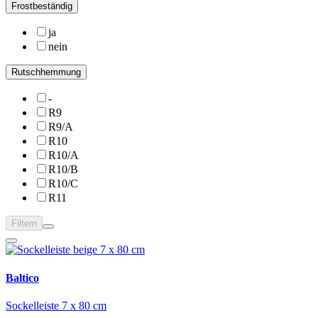
Frostbeständig
ja
nein
Rutschhemmung
-
R9
R9/A
R10
R10/A
R10/B
R10/C
R11
Filtern
Baltico
Sockelleiste 7 x 80 cm