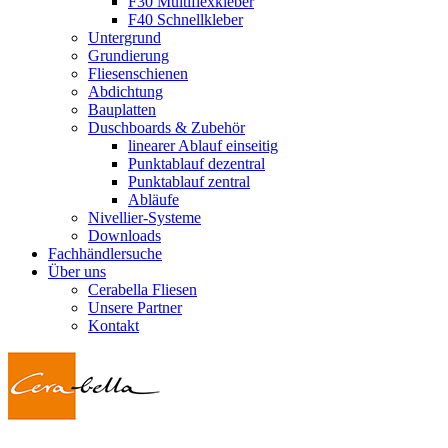
F30 Multiflexkleber
F40 Schnellkleber
Untergrund
Grundierung
Fliesenschienen
Abdichtung
Bauplatten
Duschboards & Zubehör
linearer Ablauf einseitig
Punktablauf dezentral
Punktablauf zentral
Abläufe
Nivellier-Systeme
Downloads
Fachhändlersuche
Über uns
Cerabella Fliesen
Unsere Partner
Kontakt