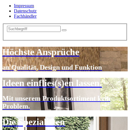
Impressum
Datenschutz
Fachhändler
Höchste Ansprüche
an Qualität, Design und Funktion
Ideen einflies(s)en lassen.
Mit unserem Produktsortiment kein
Problem.
Die Spezialisten