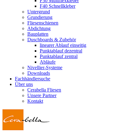
F30 Multiflexkleber
F40 Schnellkleber
Untergrund
Grundierung
Fliesenschienen
Abdichtung
Bauplatten
Duschboards & Zubehör
linearer Ablauf einseitig
Punktablauf dezentral
Punktablauf zentral
Abläufe
Nivellier-Systeme
Downloads
Fachhändlersuche
Über uns
Cerabella Fliesen
Unsere Partner
Kontakt