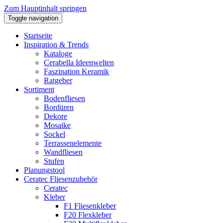
Zum Hauptinhalt springen
Toggle navigation
Startseite
Inspiration & Trends
Kataloge
Cerabella Ideenwelten
Faszination Keramik
Ratgeber
Sortiment
Bodenfliesen
Bordüren
Dekore
Mosaike
Sockel
Terrassenelemente
Wandfliesen
Stufen
Planungstool
Ceratec Fliesenzubehör
Ceratec
Kleber
F1 Fliesenkleber
F20 Flexkleber