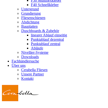
F30 Multiflexkleber
F40 Schnellkleber
Untergrund
Grundierung
Fliesenschienen
Abdichtung
Bauplatten
Duschboards & Zubehör
linearer Ablauf einseitig
Punktablauf dezentral
Punktablauf zentral
Abläufe
Nivellier-Systeme
Downloads
Fachhändlersuche
Über uns
Cerabella Fliesen
Unsere Partner
Kontakt