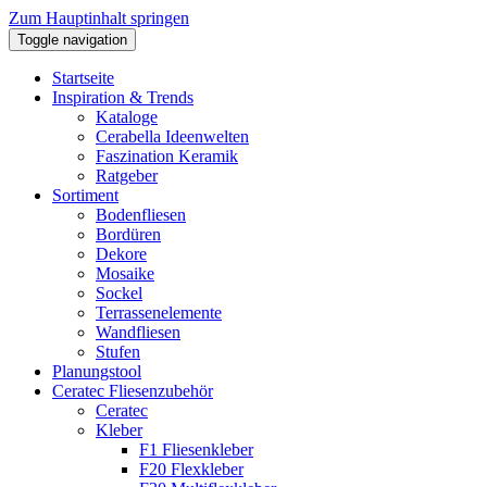
Zum Hauptinhalt springen
Toggle navigation
Startseite
Inspiration & Trends
Kataloge
Cerabella Ideenwelten
Faszination Keramik
Ratgeber
Sortiment
Bodenfliesen
Bordüren
Dekore
Mosaike
Sockel
Terrassenelemente
Wandfliesen
Stufen
Planungstool
Ceratec Fliesenzubehör
Ceratec
Kleber
F1 Fliesenkleber
F20 Flexkleber