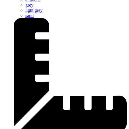
grey
light grey
sand