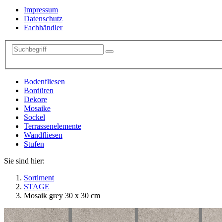
Impressum
Datenschutz
Fachhändler
Bodenfliesen
Bordüren
Dekore
Mosaike
Sockel
Terrassenelemente
Wandfliesen
Stufen
Sie sind hier:
Sortiment
STAGE
Mosaik grey 30 x 30 cm