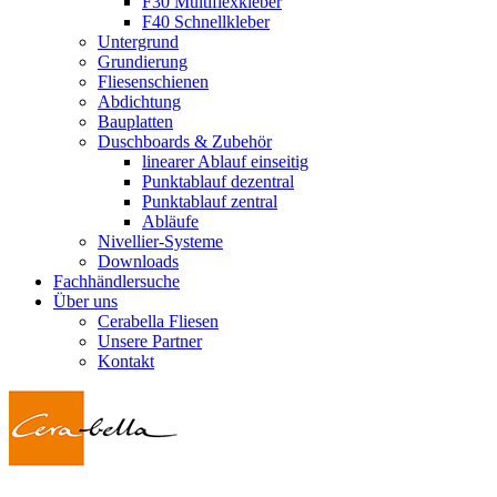
F30 Multiflexkleber
F40 Schnellkleber
Untergrund
Grundierung
Fliesenschienen
Abdichtung
Bauplatten
Duschboards & Zubehör
linearer Ablauf einseitig
Punktablauf dezentral
Punktablauf zentral
Abläufe
Nivellier-Systeme
Downloads
Fachhändlersuche
Über uns
Cerabella Fliesen
Unsere Partner
Kontakt