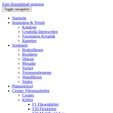
Zum Hauptinhalt springen
Toggle navigation
Startseite
Inspiration & Trends
Kataloge
Cerabella Ideenwelten
Faszination Keramik
Ratgeber
Sortiment
Bodenfliesen
Bordüren
Dekore
Mosaike
Sockel
Terrassenelemente
Wandfliesen
Stufen
Planungstool
Ceratec Fliesenzubehör
Ceratec
Kleber
F1 Fliesenkleber
F20 Flexkleber