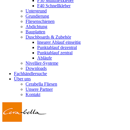
F30 Multiflexkleber
F40 Schnellkleber
Untergrund
Grundierung
Fliesenschienen
Abdichtung
Bauplatten
Duschboards & Zubehör
linearer Ablauf einseitig
Punktablauf dezentral
Punktablauf zentral
Abläufe
Nivellier-Systeme
Downloads
Fachhändlersuche
Über uns
Cerabella Fliesen
Unsere Partner
Kontakt