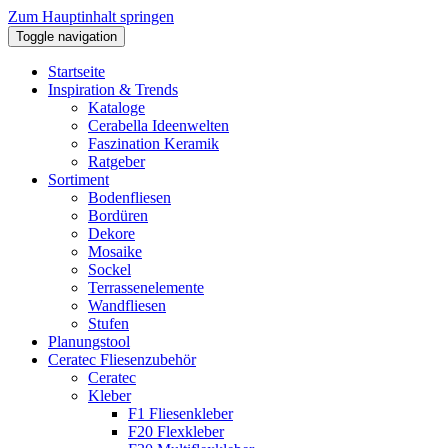
Zum Hauptinhalt springen
Toggle navigation
Startseite
Inspiration & Trends
Kataloge
Cerabella Ideenwelten
Faszination Keramik
Ratgeber
Sortiment
Bodenfliesen
Bordüren
Dekore
Mosaike
Sockel
Terrassenelemente
Wandfliesen
Stufen
Planungstool
Ceratec Fliesenzubehör
Ceratec
Kleber
F1 Fliesenkleber
F20 Flexkleber