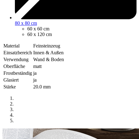
80 x 80 cm
60 x 60 cm
60 x 120 cm
Material
Feinsteinzeug
Einsatzbereich
Innen & Außen
Verwendung
Wand & Boden
Oberfläche
matt
Frostbeständig
ja
Glasiert
ja
Stärke
20.0 mm