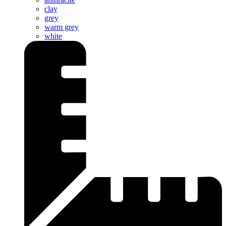
clay
grey
warm grey
white