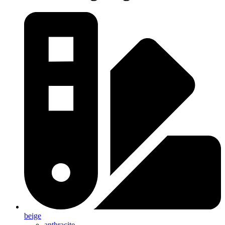
beige
anthracite