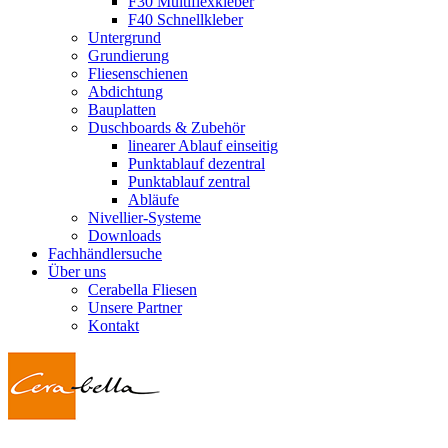
F30 Multiflexkleber
F40 Schnellkleber
Untergrund
Grundierung
Fliesenschienen
Abdichtung
Bauplatten
Duschboards & Zubehör
linearer Ablauf einseitig
Punktablauf dezentral
Punktablauf zentral
Abläufe
Nivellier-Systeme
Downloads
Fachhändlersuche
Über uns
Cerabella Fliesen
Unsere Partner
Kontakt