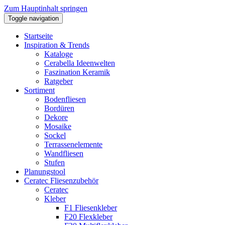
Zum Hauptinhalt springen
Toggle navigation
Startseite
Inspiration & Trends
Kataloge
Cerabella Ideenwelten
Faszination Keramik
Ratgeber
Sortiment
Bodenfliesen
Bordüren
Dekore
Mosaike
Sockel
Terrassenelemente
Wandfliesen
Stufen
Planungstool
Ceratec Fliesenzubehör
Ceratec
Kleber
F1 Fliesenkleber
F20 Flexkleber