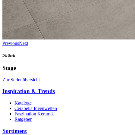
Previous
Next
Die Serie
Stage
Zur Serienübersicht
Inspiration & Trends
Kataloge
Cerabella Ideenwelten
Faszination Keramik
Ratgeber
Sortiment