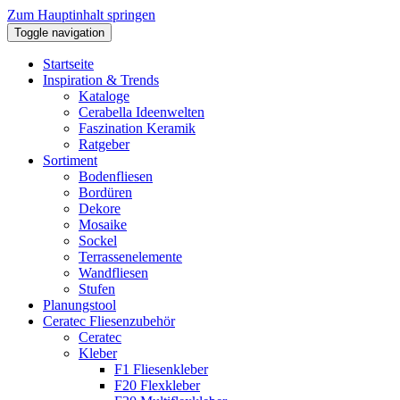
Zum Hauptinhalt springen
Toggle navigation
Startseite
Inspiration & Trends
Kataloge
Cerabella Ideenwelten
Faszination Keramik
Ratgeber
Sortiment
Bodenfliesen
Bordüren
Dekore
Mosaike
Sockel
Terrassenelemente
Wandfliesen
Stufen
Planungstool
Ceratec Fliesenzubehör
Ceratec
Kleber
F1 Fliesenkleber
F20 Flexkleber