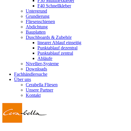
F30 Multiflexkleber
F40 Schnellkleber
Untergrund
Grundierung
Fliesenschienen
Abdichtung
Bauplatten
Duschboards & Zubehör
linearer Ablauf einseitig
Punktablauf dezentral
Punktablauf zentral
Abläufe
Nivellier-Systeme
Downloads
Fachhändlersuche
Über uns
Cerabella Fliesen
Unsere Partner
Kontakt