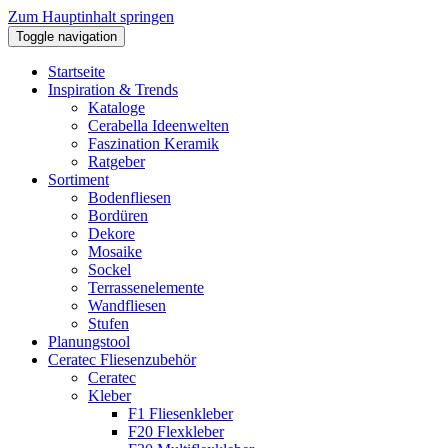
Zum Hauptinhalt springen
Toggle navigation
Startseite
Inspiration & Trends
Kataloge
Cerabella Ideenwelten
Faszination Keramik
Ratgeber
Sortiment
Bodenfliesen
Bordüren
Dekore
Mosaike
Sockel
Terrassenelemente
Wandfliesen
Stufen
Planungstool
Ceratec Fliesenzubehör
Ceratec
Kleber
F1 Fliesenkleber
F20 Flexkleber