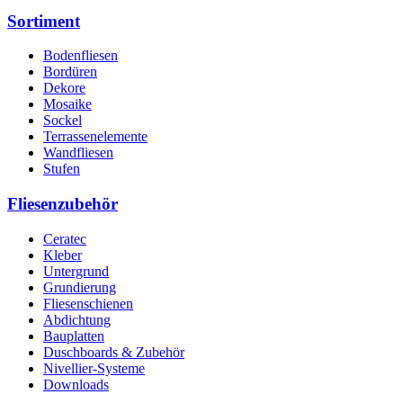
Sortiment
Bodenfliesen
Bordüren
Dekore
Mosaike
Sockel
Terrassenelemente
Wandfliesen
Stufen
Fliesenzubehör
Ceratec
Kleber
Untergrund
Grundierung
Fliesenschienen
Abdichtung
Bauplatten
Duschboards & Zubehör
Nivellier-Systeme
Downloads