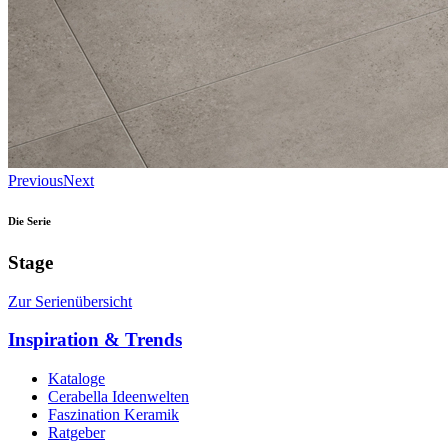
Previous
Next
Die Serie
Stage
Zur Serienübersicht
Inspiration & Trends
Kataloge
Cerabella Ideenwelten
Faszination Keramik
Ratgeber