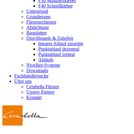
F30 Multiflexkleber
F40 Schnellkleber
Untergrund
Grundierung
Fliesenschienen
Abdichtung
Bauplatten
Duschboards & Zubehör
linearer Ablauf einseitig
Punktablauf dezentral
Punktablauf zentral
Abläufe
Nivellier-Systeme
Downloads
Fachhändlersuche
Über uns
Cerabella Fliesen
Unsere Partner
Kontakt