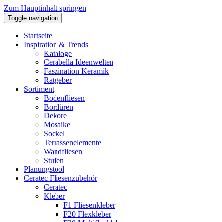
Zum Hauptinhalt springen
Toggle navigation
Startseite
Inspiration & Trends
Kataloge
Cerabella Ideenwelten
Faszination Keramik
Ratgeber
Sortiment
Bodenfliesen
Bordüren
Dekore
Mosaike
Sockel
Terrassenelemente
Wandfliesen
Stufen
Planungstool
Ceratec Fliesenzubehör
Ceratec
Kleber
F1 Fliesenkleber
F20 Flexkleber