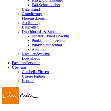
F30 Multiflexkleber
F40 Schnellkleber
Untergrund
Grundierung
Fliesenschienen
Abdichtung
Bauplatten
Duschboards & Zubehör
linearer Ablauf einseitig
Punktablauf dezentral
Punktablauf zentral
Abläufe
Nivellier-Systeme
Downloads
Fachhändlersuche
Über uns
Cerabella Fliesen
Unsere Partner
Kontakt