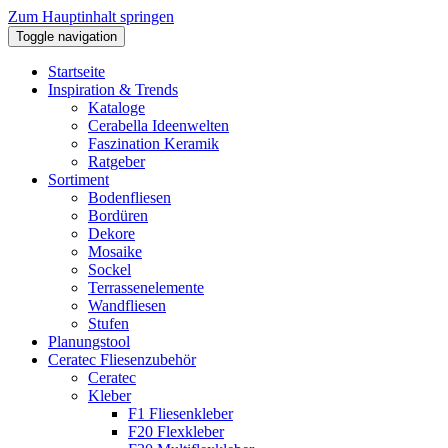
Zum Hauptinhalt springen
Toggle navigation
Startseite
Inspiration & Trends
Kataloge
Cerabella Ideenwelten
Faszination Keramik
Ratgeber
Sortiment
Bodenfliesen
Bordüren
Dekore
Mosaike
Sockel
Terrassenelemente
Wandfliesen
Stufen
Planungstool
Ceratec Fliesenzubehör
Ceratec
Kleber
F1 Fliesenkleber
F20 Flexkleber