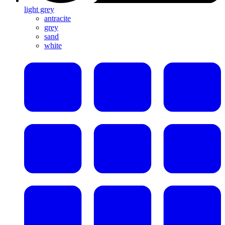
light grey
antracite
grey
sand
white