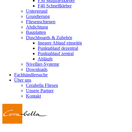
F30 Multiflexkleber
F40 Schnellkleber
Untergrund
Grundierung
Fliesenschienen
Abdichtung
Bauplatten
Duschboards & Zubehör
linearer Ablauf einseitig
Punktablauf dezentral
Punktablauf zentral
Abläufe
Nivellier-Systeme
Downloads
Fachhändlersuche
Über uns
Cerabella Fliesen
Unsere Partner
Kontakt