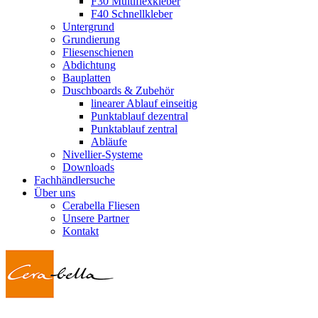
F30 Multiflexkleber
F40 Schnellkleber
Untergrund
Grundierung
Fliesenschienen
Abdichtung
Bauplatten
Duschboards & Zubehör
linearer Ablauf einseitig
Punktablauf dezentral
Punktablauf zentral
Abläufe
Nivellier-Systeme
Downloads
Fachhändlersuche
Über uns
Cerabella Fliesen
Unsere Partner
Kontakt