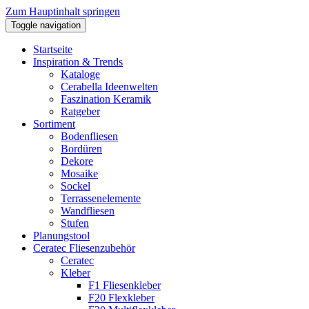
Zum Hauptinhalt springen
Toggle navigation
Startseite
Inspiration & Trends
Kataloge
Cerabella Ideenwelten
Faszination Keramik
Ratgeber
Sortiment
Bodenfliesen
Bordüren
Dekore
Mosaike
Sockel
Terrassenelemente
Wandfliesen
Stufen
Planungstool
Ceratec Fliesenzubehör
Ceratec
Kleber
F1 Fliesenkleber
F20 Flexkleber