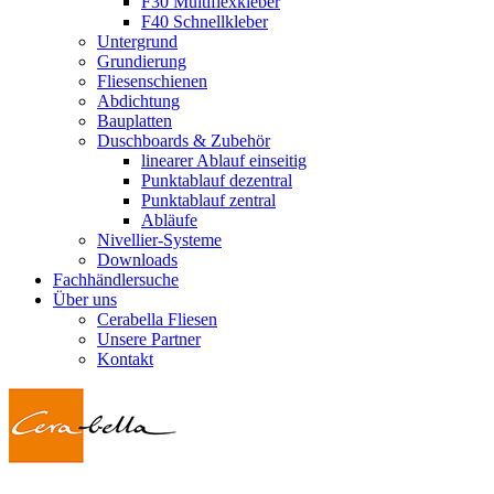
F30 Multiflexkleber
F40 Schnellkleber
Untergrund
Grundierung
Fliesenschienen
Abdichtung
Bauplatten
Duschboards & Zubehör
linearer Ablauf einseitig
Punktablauf dezentral
Punktablauf zentral
Abläufe
Nivellier-Systeme
Downloads
Fachhändlersuche
Über uns
Cerabella Fliesen
Unsere Partner
Kontakt