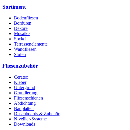
Sortiment
Bodenfliesen
Bordüren
Dekore
Mosaike
Sockel
Terrassenelemente
Wandfliesen
Stufen
Fliesenzubehör
Ceratec
Kleber
Untergrund
Grundierung
Fliesenschienen
Abdichtung
Bauplatten
Duschboards & Zubehör
Nivellier-Systeme
Downloads