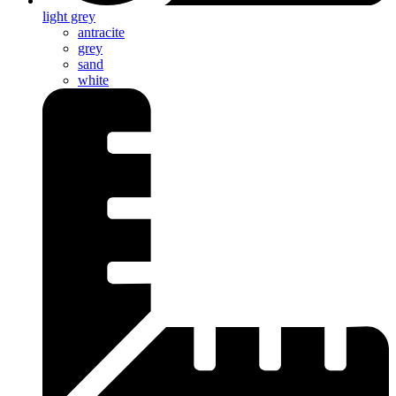
light grey
antracite
grey
sand
white