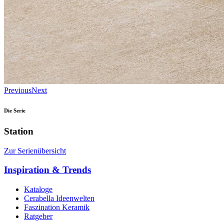
Previous
Next
Die Serie
Station
Zur Serienübersicht
Inspiration & Trends
Kataloge
Cerabella Ideenwelten
Faszination Keramik
Ratgeber