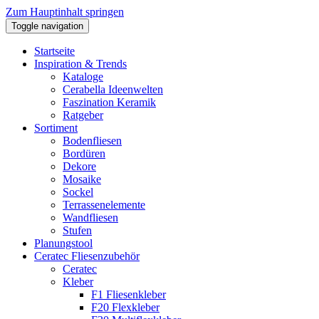
Zum Hauptinhalt springen
Toggle navigation
Startseite
Inspiration & Trends
Kataloge
Cerabella Ideenwelten
Faszination Keramik
Ratgeber
Sortiment
Bodenfliesen
Bordüren
Dekore
Mosaike
Sockel
Terrassenelemente
Wandfliesen
Stufen
Planungstool
Ceratec Fliesenzubehör
Ceratec
Kleber
F1 Fliesenkleber
F20 Flexkleber