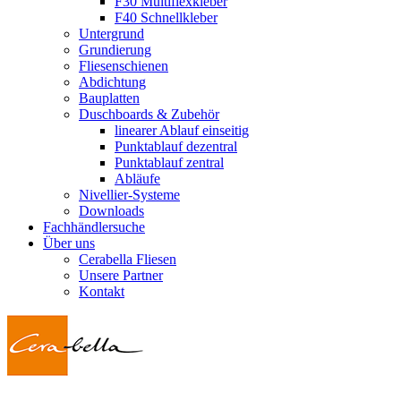
F30 Multiflexkleber
F40 Schnellkleber
Untergrund
Grundierung
Fliesenschienen
Abdichtung
Bauplatten
Duschboards & Zubehör
linearer Ablauf einseitig
Punktablauf dezentral
Punktablauf zentral
Abläufe
Nivellier-Systeme
Downloads
Fachhändlersuche
Über uns
Cerabella Fliesen
Unsere Partner
Kontakt