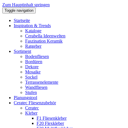
Zum Hauptinhalt springen
Toggle navigation
Startseite
Inspiration & Trends
Kataloge
Cerabella Ideenwelten
Faszination Keramik
Ratgeber
Sortiment
Bodenfliesen
Bordüren
Dekore
Mosaike
Sockel
Terrassenelemente
Wandfliesen
Stufen
Planungstool
Ceratec Fliesenzubehör
Ceratec
Kleber
F1 Fliesenkleber
F20 Flexkleber