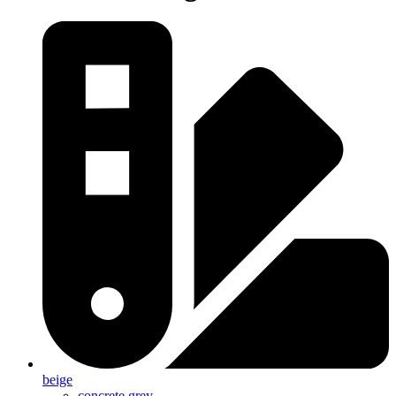
beige
concrete grey