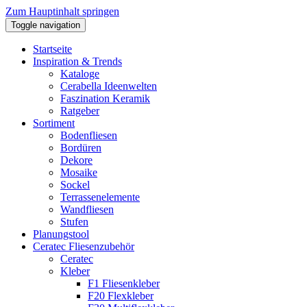
Zum Hauptinhalt springen
Toggle navigation
Startseite
Inspiration & Trends
Kataloge
Cerabella Ideenwelten
Faszination Keramik
Ratgeber
Sortiment
Bodenfliesen
Bordüren
Dekore
Mosaike
Sockel
Terrassenelemente
Wandfliesen
Stufen
Planungstool
Ceratec Fliesenzubehör
Ceratec
Kleber
F1 Fliesenkleber
F20 Flexkleber