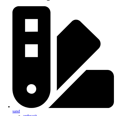
sand
anthrazit