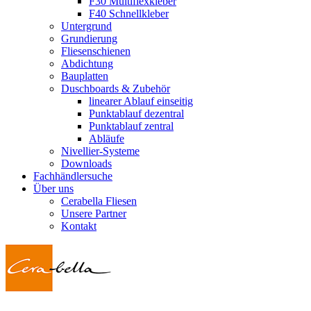
F30 Multiflexkleber
F40 Schnellkleber
Untergrund
Grundierung
Fliesenschienen
Abdichtung
Bauplatten
Duschboards & Zubehör
linearer Ablauf einseitig
Punktablauf dezentral
Punktablauf zentral
Abläufe
Nivellier-Systeme
Downloads
Fachhändlersuche
Über uns
Cerabella Fliesen
Unsere Partner
Kontakt