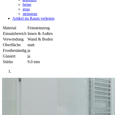
beige
grau
steingrau
Artikel im Raum verlegen
Material
Feinsteinzeug
Einsatzbereich
Innen & Außen
Verwendung
Wand & Boden
Oberfläche
matt
Frostbeständig
ja
Glasiert
ja
Stärke
9.0 mm