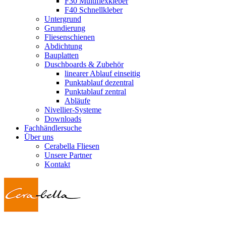
F30 Multiflexkleber
F40 Schnellkleber
Untergrund
Grundierung
Fliesenschienen
Abdichtung
Bauplatten
Duschboards & Zubehör
linearer Ablauf einseitig
Punktablauf dezentral
Punktablauf zentral
Abläufe
Nivellier-Systeme
Downloads
Fachhändlersuche
Über uns
Cerabella Fliesen
Unsere Partner
Kontakt