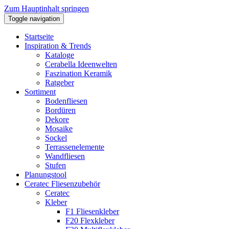
Zum Hauptinhalt springen
Toggle navigation
Startseite
Inspiration & Trends
Kataloge
Cerabella Ideenwelten
Faszination Keramik
Ratgeber
Sortiment
Bodenfliesen
Bordüren
Dekore
Mosaike
Sockel
Terrassenelemente
Wandfliesen
Stufen
Planungstool
Ceratec Fliesenzubehör
Ceratec
Kleber
F1 Fliesenkleber
F20 Flexkleber