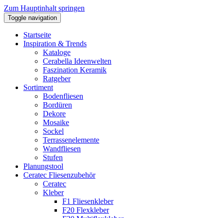
Zum Hauptinhalt springen
Toggle navigation
Startseite
Inspiration & Trends
Kataloge
Cerabella Ideenwelten
Faszination Keramik
Ratgeber
Sortiment
Bodenfliesen
Bordüren
Dekore
Mosaike
Sockel
Terrassenelemente
Wandfliesen
Stufen
Planungstool
Ceratec Fliesenzubehör
Ceratec
Kleber
F1 Fliesenkleber
F20 Flexkleber