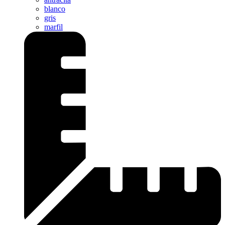
blanco
gris
marfil