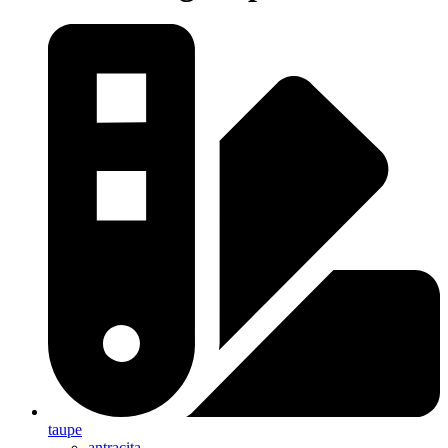
taupe
antracita