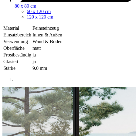
80 x 80 cm
60 x 120 cm
120 x 120 cm
Material
Feinsteinzeug
Einsatzbereich
Innen & Außen
Verwendung
Wand & Boden
Oberfläche
matt
Frostbeständig
ja
Glasiert
ja
Stärke
9.0 mm