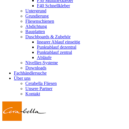
F30 Multiflexkleber
F40 Schnellkleber
Untergrund
Grundierung
Fliesenschienen
Abdichtung
Bauplatten
Duschboards & Zubehör
linearer Ablauf einseitig
Punktablauf dezentral
Punktablauf zentral
Abläufe
Nivellier-Systeme
Downloads
Fachhändlersuche
Über uns
Cerabella Fliesen
Unsere Partner
Kontakt