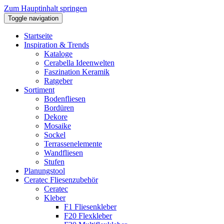
Zum Hauptinhalt springen
Toggle navigation
Startseite
Inspiration & Trends
Kataloge
Cerabella Ideenwelten
Faszination Keramik
Ratgeber
Sortiment
Bodenfliesen
Bordüren
Dekore
Mosaike
Sockel
Terrassenelemente
Wandfliesen
Stufen
Planungstool
Ceratec Fliesenzubehör
Ceratec
Kleber
F1 Fliesenkleber
F20 Flexkleber