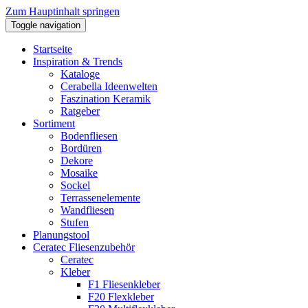
Zum Hauptinhalt springen
Toggle navigation
Startseite
Inspiration & Trends
Kataloge
Cerabella Ideenwelten
Faszination Keramik
Ratgeber
Sortiment
Bodenfliesen
Bordüren
Dekore
Mosaike
Sockel
Terrassenelemente
Wandfliesen
Stufen
Planungstool
Ceratec Fliesenzubehör
Ceratec
Kleber
F1 Fliesenkleber
F20 Flexkleber