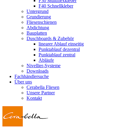
F30 Multiflexkleber
F40 Schnellkleber
Untergrund
Grundierung
Fliesenschienen
Abdichtung
Bauplatten
Duschboards & Zubehör
linearer Ablauf einseitig
Punktablauf dezentral
Punktablauf zentral
Abläufe
Nivellier-Systeme
Downloads
Fachhändlersuche
Über uns
Cerabella Fliesen
Unsere Partner
Kontakt