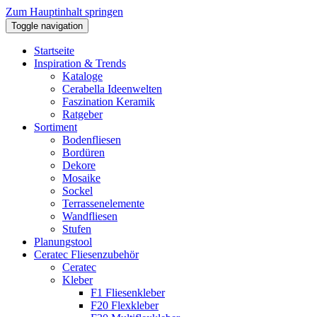
Zum Hauptinhalt springen
Toggle navigation
Startseite
Inspiration & Trends
Kataloge
Cerabella Ideenwelten
Faszination Keramik
Ratgeber
Sortiment
Bodenfliesen
Bordüren
Dekore
Mosaike
Sockel
Terrassenelemente
Wandfliesen
Stufen
Planungstool
Ceratec Fliesenzubehör
Ceratec
Kleber
F1 Fliesenkleber
F20 Flexkleber