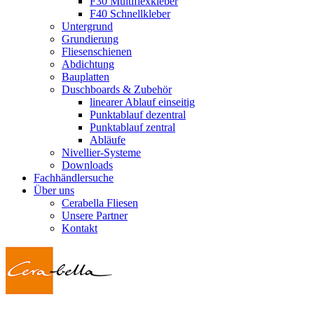
F30 Multiflexkleber
F40 Schnellkleber
Untergrund
Grundierung
Fliesenschienen
Abdichtung
Bauplatten
Duschboards & Zubehör
linearer Ablauf einseitig
Punktablauf dezentral
Punktablauf zentral
Abläufe
Nivellier-Systeme
Downloads
Fachhändlersuche
Über uns
Cerabella Fliesen
Unsere Partner
Kontakt