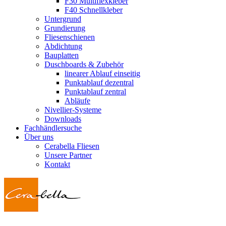
F30 Multiflexkleber
F40 Schnellkleber
Untergrund
Grundierung
Fliesenschienen
Abdichtung
Bauplatten
Duschboards & Zubehör
linearer Ablauf einseitig
Punktablauf dezentral
Punktablauf zentral
Abläufe
Nivellier-Systeme
Downloads
Fachhändlersuche
Über uns
Cerabella Fliesen
Unsere Partner
Kontakt