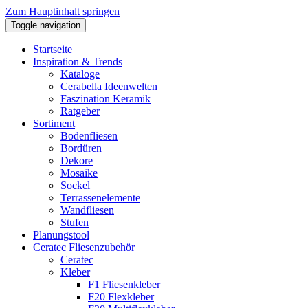
Zum Hauptinhalt springen
Toggle navigation
Startseite
Inspiration & Trends
Kataloge
Cerabella Ideenwelten
Faszination Keramik
Ratgeber
Sortiment
Bodenfliesen
Bordüren
Dekore
Mosaike
Sockel
Terrassenelemente
Wandfliesen
Stufen
Planungstool
Ceratec Fliesenzubehör
Ceratec
Kleber
F1 Fliesenkleber
F20 Flexkleber