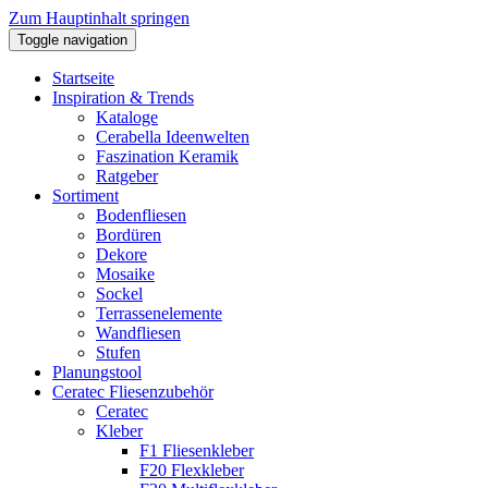
Zum Hauptinhalt springen
Toggle navigation
Startseite
Inspiration & Trends
Kataloge
Cerabella Ideenwelten
Faszination Keramik
Ratgeber
Sortiment
Bodenfliesen
Bordüren
Dekore
Mosaike
Sockel
Terrassenelemente
Wandfliesen
Stufen
Planungstool
Ceratec Fliesenzubehör
Ceratec
Kleber
F1 Fliesenkleber
F20 Flexkleber