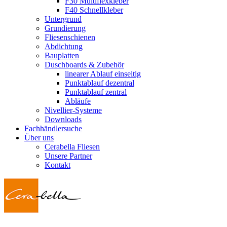
F30 Multiflexkleber
F40 Schnellkleber
Untergrund
Grundierung
Fliesenschienen
Abdichtung
Bauplatten
Duschboards & Zubehör
linearer Ablauf einseitig
Punktablauf dezentral
Punktablauf zentral
Abläufe
Nivellier-Systeme
Downloads
Fachhändlersuche
Über uns
Cerabella Fliesen
Unsere Partner
Kontakt